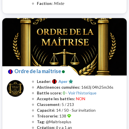
Faction:
Mixte
Ordre de la maîtrise
Leader:
Aper
Abstinences cumulées:
1663j 04h25m36s
Battle score:
0
-
Voir l'historique
Accepte les battles:
NON
Classement:
5 / 213
Capacité:
14 / 50 - Sur invitation
Trésorerie:
138
Tag:
@Maitriseplus
Création:
il y a 1 an