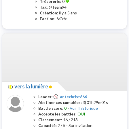
Trésorerie:
0
Tag:
@Team94
Création:
il y a 5 ans
Faction:
Mixte
vers la lumière
Leader:
antechrist666
Abstinences cumulées:
3j 01h29m01s
Battle score:
0
-
Voir l'historique
Accepte les battles:
OUI
Classement:
16 / 213
Capacité:
2 / 5 - Sur invitation