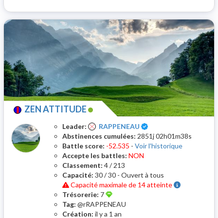
ZEN ATTITUDE
Certifié
Leader:
RAPPENEAU
Abstinences cumulées:
2851j 02h01m38s
Battle score:
-52.535
-
Voir l'historique
Accepte les battles:
NON
Classement:
4 / 213
Capacité:
30 / 30 - Ouvert à tous
Capacité maximale de 14 atteinte
Trésorerie:
7
Tag:
@rRAPPENEAU
Création:
il y a 1 an