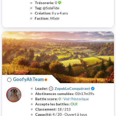
Trésorerie:
0
Tag:
@SolaFide
Création:
il y a 4 ans
Faction:
Mixte
GoofyAhTeam
Certifié
Leader:
ZepekLeConquérant
Abstinences cumulées:
01h17m39s
Battle score:
0
-
Voir l'historique
Accepte les battles:
OUI
Classement:
18 / 213
Capacité:
4 / 20 - Ouvert à tous