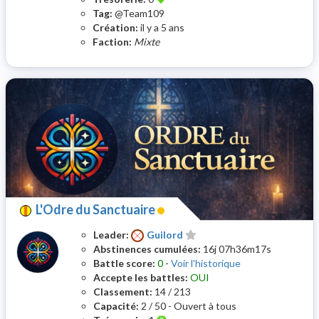
Tag:
@Team109
Création:
il y a 5 ans
Faction:
Mixte
L'Odre du Sanctuaire
Leader:
Guilord
Abstinences cumulées:
16j 07h36m17s
Battle score:
0
-
Voir l'historique
Accepte les battles:
OUI
Classement:
14 / 213
Capacité:
2 / 50 - Ouvert à tous