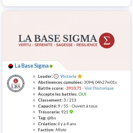
La Base Sigma
Leader:
Victorix
Abstinences cumulées:
3094j 04h27m01s
Battle score:
-3910.71
-
Voir l'historique
Accepte les battles:
OUI
Classement:
3 / 213
Capacité:
9 / 55 - Ouvert à tous
Trésorerie:
921
Tag:
@lbs
Création:
il y a 4 ans
Faction:
Mixte