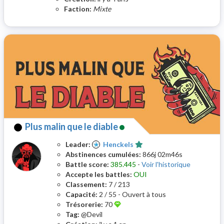
Faction:
Mixte
Plus malin que le diable
Leader:
Henckels
Abstinences cumulées:
866j 02m46s
Battle score:
385.445
-
Voir l'historique
Accepte les battles:
OUI
Classement:
7 / 213
Capacité:
2 / 55 - Ouvert à tous
Trésorerie:
70
Tag:
@Devil