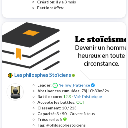
Création:
il y a 3 mois
Faction:
Mixte
Les philosphes Stoïciens
Certifié
Leader:
Yellow_Patience
Abstinences cumulées:
78j 10h33m32s
Battle score:
12.3
-
Voir l'historique
Accepte les battles:
OUI
Classement:
10 / 213
Capacité:
3 / 50 - Ouvert à tous
Trésorerie:
5
Tag:
@philosophestoiciens