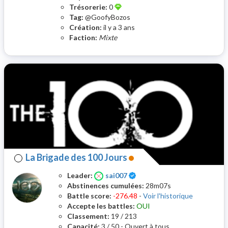
Trésorerie:
0
Tag:
@GoofyBozos
Création:
il y a 3 ans
Faction:
Mixte
La Brigade des 100 Jours
Certifié
Leader:
sai007
Abstinences cumulées:
28m07s
Battle score:
-276.48
-
Voir l'historique
Accepte les battles:
OUI
Classement:
19 / 213
Capacité:
3 / 50 - Ouvert à tous