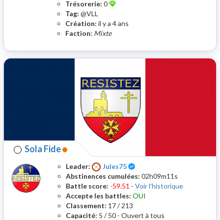
Trésorerie:
0
Tag:
@VLL
Création:
il y a 4 ans
Faction:
Mixte
Sola Fide
Certifié
Leader:
Jules75
Abstinences cumulées:
02h09m11s
Battle score:
-59.51
-
Voir l'historique
Accepte les battles:
OUI
Classement:
17 / 213
Capacité:
5 / 50 - Ouvert à tous