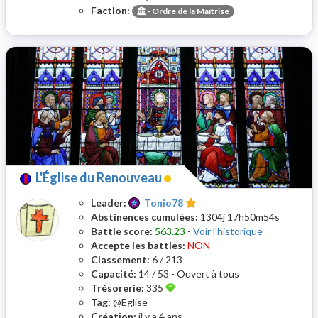
Faction:
-
Ordre de la Maîtrise
L'Église du Renouveau
Leader:
Tonio78
Abstinences cumulées:
1304j 17h50m54s
Battle score:
563.23
-
Voir l'historique
Accepte les battles:
NON
Classement:
6 / 213
Capacité:
14 / 53 - Ouvert à tous
Trésorerie:
335
Tag:
@Eglise
Création:
il y a 4 ans