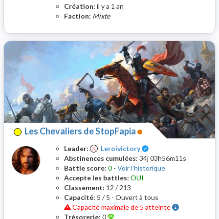
Création:
il y a 1 an
Faction:
Mixte
Les Chevaliers de StopFapia
Certifié
Leader:
Leroivictory
Abstinences cumulées:
34j 03h56m11s
Battle score:
0
-
Voir l'historique
Accepte les battles:
OUI
Classement:
12 / 213
Capacité:
5 / 5 - Ouvert à tous
Capacité maximale de 5 atteinte
Trésorerie:
0