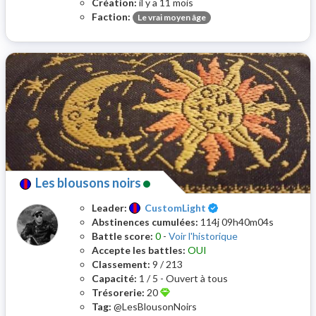
Création:
il y a 11 mois
Faction:
Le vrai moyen âge
Les blousons noirs
Certifié
Leader:
CustomLight
Abstinences cumulées:
114j 09h40m04s
Battle score:
0
-
Voir l'historique
Accepte les battles:
OUI
Classement:
9 / 213
Capacité:
1 / 5 - Ouvert à tous
Trésorerie:
20
Tag:
@LesBlousonNoirs