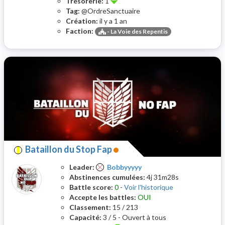
Trésorerie:
1
Tag:
@OrdreSanctuaire
Création:
il y a 1 an
Faction:
-
La Voie des Repentis
Bataillon du Stop Fap
Leader:
Bobbyyyyy
Abstinences cumulées:
4j 31m28s
Battle score:
0
-
Voir l'historique
Accepte les battles:
OUI
Classement:
15 / 213
Capacité:
3 / 5 - Ouvert à tous