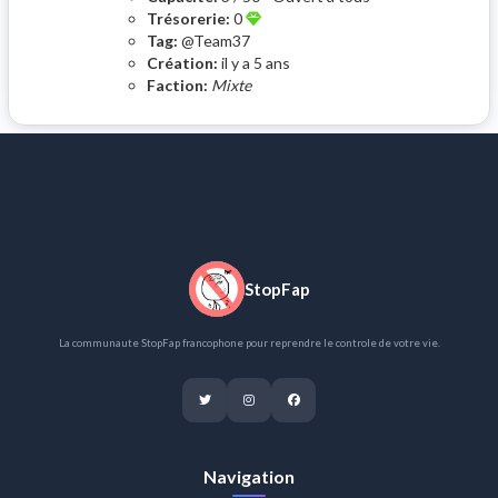
Trésorerie:
0
Tag:
@Team37
Création:
il y a 5 ans
Faction:
Mixte
StopFap
La communaute StopFap francophone pour reprendre le controle de votre vie.
Navigation