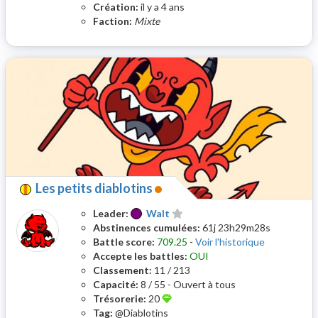
Création:
il y a 4 ans
Faction:
Mixte
Les petits diablotins
Leader:
Walt
Abstinences cumulées:
61j 23h29m28s
Battle score:
709.25
-
Voir l'historique
Accepte les battles:
OUI
Classement:
11 / 213
Capacité:
8 / 55 - Ouvert à tous
Trésorerie:
20
Tag:
@Diablotins