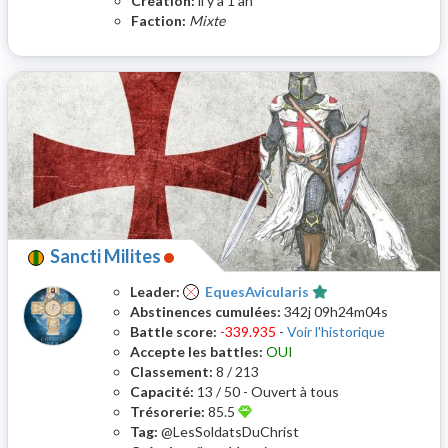
Création:
il y a 1 an
Faction:
Mixte
Sancti Milites
Leader:
EquesAvicularis
Abstinences cumulées:
342j 09h24m04s
Battle score:
-339.935
-
Voir l'historique
Accepte les battles:
OUI
Classement:
8 / 213
Capacité:
13 / 50 - Ouvert à tous
Trésorerie:
85.5
Tag:
@LesSoldatsDuChrist