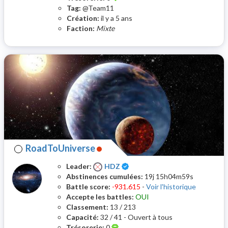
Tag:
@Team11
Création:
il y a 5 ans
Faction:
Mixte
RoadToUniverse
Certifié
Leader:
HDZ
Abstinences cumulées:
19j 15h04m59s
Battle score:
-931.615
-
Voir l'historique
Accepte les battles:
OUI
Classement:
13 / 213
Capacité:
32 / 41 - Ouvert à tous
Trésorerie:
0