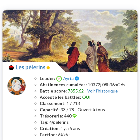
Les pèlerins
Certifié
Leader:
Ayria
Abstinences cumulées:
10372j 08h36m26s
Battle score:
7355.62
-
Voir l'historique
Accepte les battles:
OUI
Classement:
1 / 213
Capacité:
33 / 78 - Ouvert à tous
Trésorerie:
440
Tag:
@pelerins
Création:
il y a 5 ans
Faction:
Mixte